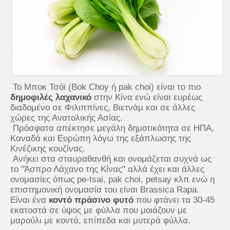
Το Μποκ Τσόϊ (Bok Choy ή pak choi) είναι το πιο
δημοφιλές λαχανικό
στην Κίνα ενώ είναι ευρέως
διαδομένο σε Φιλιππίνες, Βιετνάμ και σε άλλες
χώρες της Ανατολικής Ασίας.
Πρόσφατα απέκτησε μεγάλη δημοτικότητα σε ΗΠΑ,
Καναδά και Ευρώπη λόγω της εξάπλωσης της
Κινέζικης κουζίνας.
Ανήκει στα σταυραθανθή και ονομάζεται συχνά ως
το "Άσπρο Λάχανο της Κίνας" αλλά έχει και άλλες
ονομασίες όπως pe-tsai, pak choi, petsay κλπ ενώ η
επιστημονική ονομασία του είναι Brassica Rapa.
Είναι ένα
κοντό πράσινο φυτό
που φτάνει τα 30-45
εκατοστά σε ύψος με φύλλα που μοιάζουν με
μαρούλι με κοντά, επίπεδα και μυτερά φύλλα.