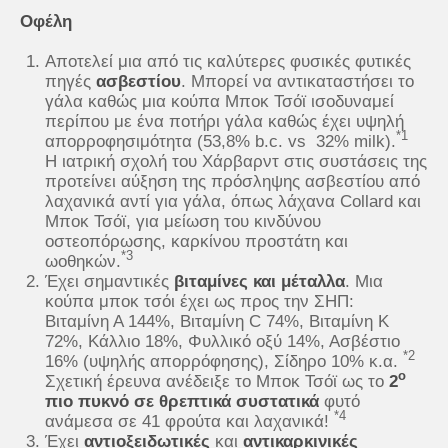
Οφέλη
Αποτελεί μια από τις καλύτερες φυσικές φυτικές
πηγές
ασβεστίου
. Μπορεί να αντικαταστήσει το
γάλα καθώς μια κούπα Μποκ Τσόϊ ισοδυναμεί
περίπου με ένα ποτήρι γάλα καθώς έχει υψηλή
*1
απορροφησιμότητα (53,8% b.c. vs 32% milk).
Η ιατρική σχολή του Χάρβαρντ στις συστάσεις της
προτείνει αύξηση της πρόσληψης ασβεστίου από
λαχανικά αντί για γάλα, όπως λάχανα Collard και
Μποκ Τσόϊ, για μείωση του κινδύνου
οστεοπόρωσης, καρκίνου προστάτη και
*3
ωοθηκών.
Έχει σημαντικές
βιταμίνες και μέταλλα
. Μια
κούπα μποκ τσόι έχει ως προς την ΣΗΠ:
Βιταμίνη Α 144%, Βιταμίνη C 74%, Βιταμίνη K
72%, Κάλλιο 18%, Φυλλικό οξύ 14%, Ασβέστιο
*2
16% (υψηλής απορρόφησης), Σίδηρο 10% κ.α.
ο
Σχετική έρευνα ανέδειξε το Μποκ Τσόϊ ως το
2
πιο πυκνό σε θρεπτικά συστατικά
φυτό
*4
ανάμεσα σε 41 φρούτα και λαχανικά!
Έχει
αντιοξειδωτικές
και
αντικαρκινικές