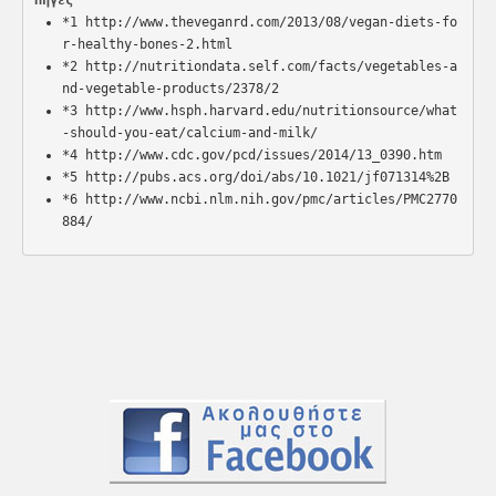
Πηγές
*1 http://www.theveganrd.com/2013/08/vegan-diets-fo
r-healthy-bones-2.html
*2 http://nutritiondata.self.com/facts/vegetables-a
nd-vegetable-products/2378/2
*3 http://www.hsph.harvard.edu/nutritionsource/what
-should-you-eat/calcium-and-milk/
*4 http://www.cdc.gov/pcd/issues/2014/13_0390.htm
*5 http://pubs.acs.org/doi/abs/10.1021/jf071314%2B
*6 http://www.ncbi.nlm.nih.gov/pmc/articles/PMC2770
884/