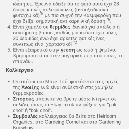
ιδιότητες. Έρευνα έδειξε ότι το φυτό αυτό έχει 28
διαφορετικές πολυφαινόλες (αντιοξειδωτικά
*5
φυτοχημικά)
με πιο συχνή την Καεμφερόλη που
*6
έχει δείξει σημαντική αντικαρκινική δράση
.
Είναι χαμηλό σε
θερμίδες
ιδανικό για απώλεια ή
συντήρηση βάρους καθώς μια κούπα έχει μόλις
20 θερμίδες ενώ έχει αρκετές φυτικές ίνες
*2
συνεπώς είναι χορταστικό!
Είναι εξαιρετικό στην
γεύση
ως ωμό ή ψημένο.
Χρησιμοποιείται στην μαγειρική περίπου όπως το
σπανάκι.
Καλλιέργεια
Οι σπόροι του Μποκ Τσόϊ φυτεύονται στις αρχές
της
Άνοιξης
ενώ είναι ανθεκτικό στις χαμηλές
θερμοκρασίες.
Σπόρους
μπορείτε να βρείτε μέσω ίντερνετ σε
σελίδες όπως το Ebay.co.uk αν φάξετε για "pak
choi" ή "bok choi".
Σ
υμβουλές
καλλιέργειας θα δείτε στο
Heirloom
Organics
, στο
Gardeing Cornel
και στο
Gardening
Knowhow
.