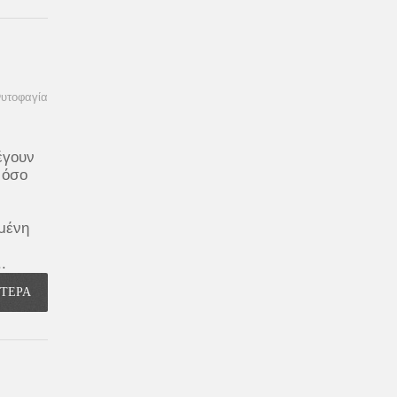
υτοφαγία
έγουν
 όσο
σμένη
.
ΟΤΕΡΑ