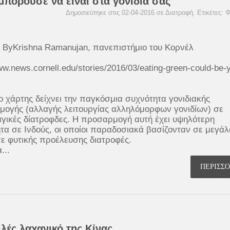
πορούσε να είναι στα γονίδια σας
Δημοσιεύτηκε στις 02-04-2016 σε
Διατροφή
. Ετικέτες:
Φ
 ByKrishna Ramanujan, πανεπιστήμιο του Κορνέλ
ww.news.cornell.edu/stories/2016/03/eating-green-could-be-
 χάρτης δείχνει την παγκόσμια συχνότητα γονιδιακής
ογής (αλλαγής λειτουργίας αλληλόμορφων γονιδίων) σε
γικές δίατροφδες. Η προσαρμογή αυτή έχει υψηλότερη
τα σε Ινδούς, οι οποίοι παραδοσιακά βασίζονταν σε μεγάλ
ε φυτικής προέλευσης διατροφές.
...
ΠΕΡΙΣΣ
λές λαχανικό της Κίνας