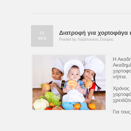
Διατροφή για χορτοφάγα 
03
ΦΕΒ
Posted by Λαζόπουλος Σταύρος
Η Ακαδη
Ακαδημί
χορτοφα
νήπια.
Χρόνος 
χορτοφά
χρειάζο
Για του