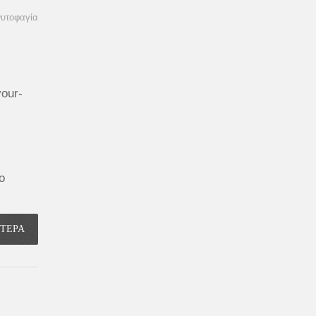
υτοφαγία
your-
ο
ΟΤΕΡΑ