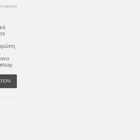
υτοφαγία
ικό
 σε
Ευρώπη
χανο
petsay
ΟΤΕΡΑ