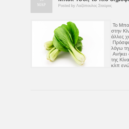
ΜΑΡ
Posted by Λαζόπουλος Σταύρος
Το Μποκ
στην Κί
άλλες χ
Πρόσφατ
λόγω τη
Ανήκει 
της Κίνα
κλπ ενώ