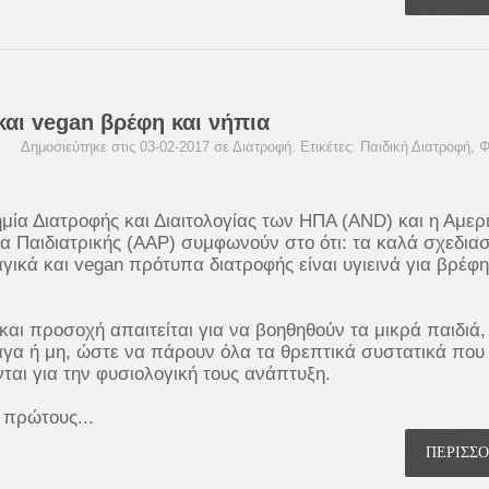
και vegan βρέφη και νήπια
Δημοσιεύτηκε στις 03-02-2017 σε
Διατροφή
. Ετικέτες:
Παιδική Διατροφή
,
Φ
μία Διατροφής και Διαιτολογίας των ΗΠΑ (AND) και η Αμερ
α Παιδιατρικής (ΑΑΡ) συμφωνούν στο ότι: τα καλά σχεδια
γικά και vegan πρότυπα διατροφής είναι υγιεινά για βρέφη
και προσοχή απαιτείται για να βοηθηθούν τα μικρά παιδιά,
γα ή μη, ώστε να πάρουν όλα τα θρεπτικά συστατικά που
νται για την φυσιολογική τους ανάπτυξη.
ς πρώτους...
ΠΕΡΙΣΣ