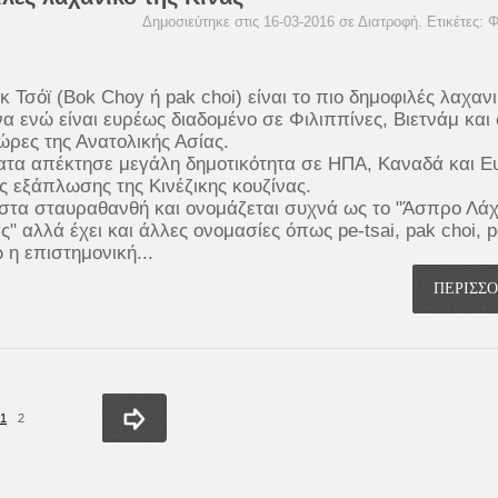
Δημοσιεύτηκε στις 16-03-2016 σε
Διατροφή
. Ετικέτες:
Φ
 Τσόϊ (Bok Choy ή pak choi) είναι το πιο δημοφιλές λαχαν
να ενώ είναι ευρέως διαδομένο σε Φιλιππίνες, Βιετνάμ και
ώρες της Ανατολικής Ασίας.
α απέκτησε μεγάλη δημοτικότητα σε ΗΠΑ, Καναδά και 
ς εξάπλωσης της Κινέζικης κουζίνας.
στα σταυραθανθή και ονομάζεται συχνά ως το "Άσπρο Λά
ς" αλλά έχει και άλλες ονομασίες όπως pe-tsai, pak choi, 
 η επιστημονική...
ΠΕΡΙΣΣ
1
2