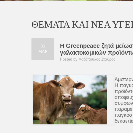
ΘΕΜΑΤΑ ΚΑΙ ΝΕΑ ΥΓΕ
Η Greenpeace ζητά μείωσ
06
ΜΑΡ
γαλακτοκομικών προϊόντω
Posted by Λαζόπουλος Σταύρος
Άμστερν
Η παγκό
προϊόντ
αποφευχ
συμφωνί
παραμεί
παγκόσμ
δεκαετίε