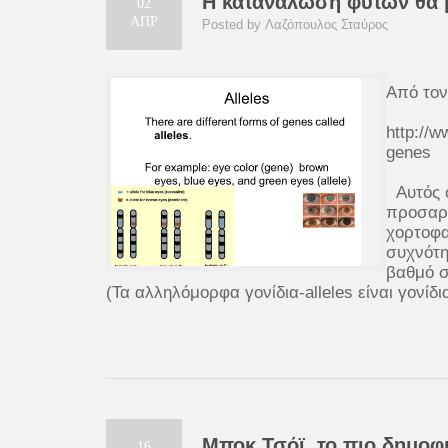
Η κατανάλωση φυτών θα μ
02
ΑΠΡ
Posted by Λαζόπουλος Σταύρος
Από τον
http://w
genes
Αυτός ο
προσαρμ
χορτοφα
συχνότη
βαθμό σ
(Τα αλληλόμορφα γονίδια-alleles είναι γονίδια
Μποκ Τσόϊ, το πιο δημοφι
16