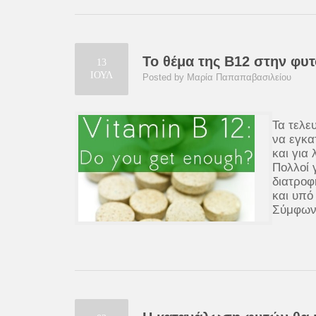
Το θέμα της Β12 στην φυ
13
ΙΟΥΛ
Posted by Μαρία Παπαπαβασιλείου
Τα τελε
να εγκα
και για 
Πολλοί γ
διατροφ
και υπό
Σύμφωνα