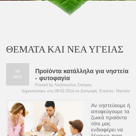
ΘΕΜΑΤΑ ΚΑΙ ΝΕΑ ΥΓΕΙΑΣ
Προϊόντα κατάλληλα για νηστεία
09
ΦΕΒ
- φυτοφαγία
Posted by Λαζόπουλος Σταύρος
Δημοσιεύτηκε στις 09-02-2014 σε
Διατροφή
. Ετικέτες:
Νηστεία
Αν νηστεύουμε ή
αποφεύγουμε τα
ζωικά προϊόντα
τότε μας
ενδιαφέρει να
ξέρουμε ποια